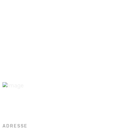
REPORTAGEN -
DOKUMENTARFILME -
IMAGEFILME -
ADRESSE