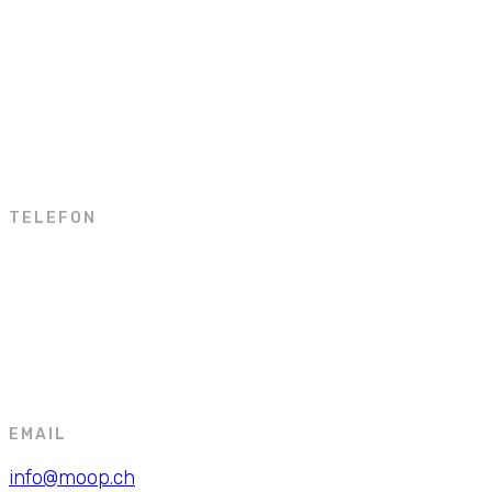
Moop-Productions
Neumarktplatz 7
5200 Brugg
TELEFON
056 442 07 66
079 446 68 42
EMAIL
info@moop.ch